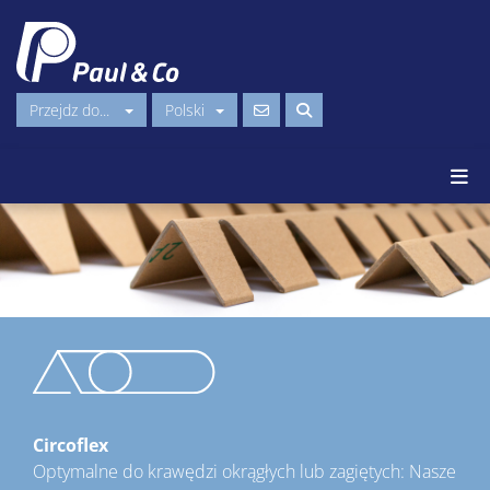
Przejdz do...
Polski
Circoflex
Optymalne do krawędzi okrągłych lub zagiętych: Nasze