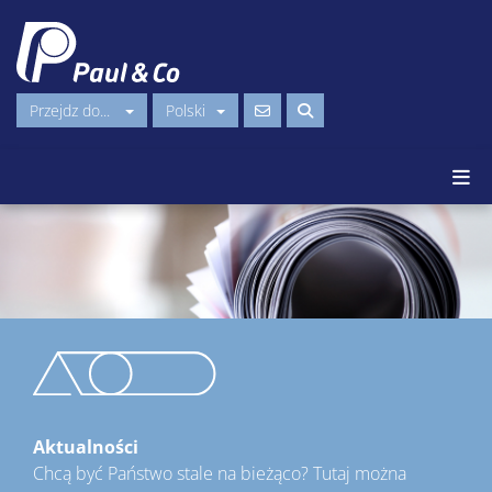
Przejdz do...
Polski
Aktualności
Chcą być Państwo stale na bieżąco? Tutaj można