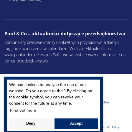
Paul & Co – aktualności dotyczące przedsiębiorstwa
Komunikaty prasowe,analizy konkretnych przypadków, ankiety i
targi oraz wydarzenia w kalendarzu: W dziale Aktualności na
www.paulundco.de znajdą Państwo wszystkie ważne informacje na
temat przedsiębiorstwa.
We use cookies to analyse the use of our
website. Do you agree to this? By clicking on
the cookie symbol, you can revoke your
Cores, Corrugated, Paper – We make more out of them
consent for the future at any time.
Find out more
Copyright © 2026 Kunert Gruppe
Stopka
Deny
Accept
Polityka prywatności
OHW
OWZ
Mapa witryny