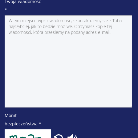
Twoja wiadomość
*
Monit
bezpieczeństwa
*