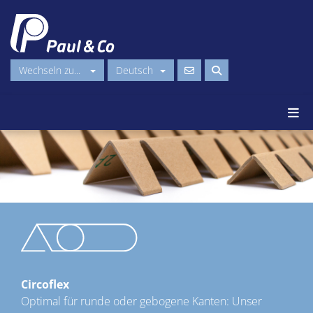
Wechseln zu...
Deutsch
Circoflex
Optimal für runde oder gebogene Kanten: Unser