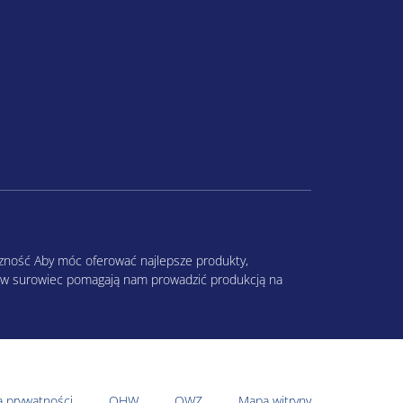
yczność Aby móc oferować najlepsze produkty,
nie w surowiec pomagają nam prowadzić produkcją na
a prywatności
OHW
OWZ
Mapa witryny