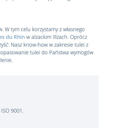
w. W tym celu korzystamy z własnego
es du Rhin
w alzackim Illzach. Oprócz
ść: Nasz know-how w zakresie tulei z
u dopasowanie tulei do Państwa wymogów
lenie.
g ISO 9001.