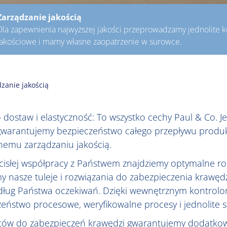
Zarządzanie jakością
Dla zapewnienia najwyższej jakości przeprowadzamy jednolite k
jakościowe i mamy własne zaopatrzenie w surowce.
zanie jakością
dostaw i elastyczność: To wszystko cechy Paul & Co. Jeś
 gwarantujemy bezpieczeństwo całego przepływu produ
wnemu zarządzaniu jakością.
cisłej współpracy z Państwem znajdziemy optymalne ro
asze tuleje i rozwiązania do zabezpieczenia krawędz
ług Państwa oczekiwań. Dzięki wewnętrznym kontrolom
zeństwo procesowe, weryfikowalne procesy i jednolite 
któw do zabezpieczeń krawędzi gwarantujemy dodatkowo