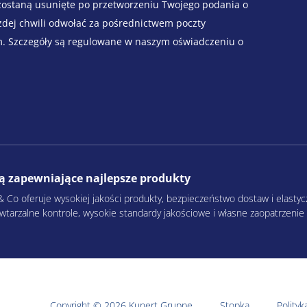
zostaną usunięte po przetworzeniu Twojego podania o
żdej chwili odwołać za pośrednictwem poczty
m. Szczegóły są regulowane w naszym oświadczeniu o
ią zapewniające najlepsze produkty
ul & Co oferuje wysokiej jakości produkty, bezpieczeństwo dostaw i elast
Powtarzalne kontrole, wysokie standardy jakościowe i własne zaopatrze
Copyright © 2026 Kunert Gruppe
Stopka
Polityk