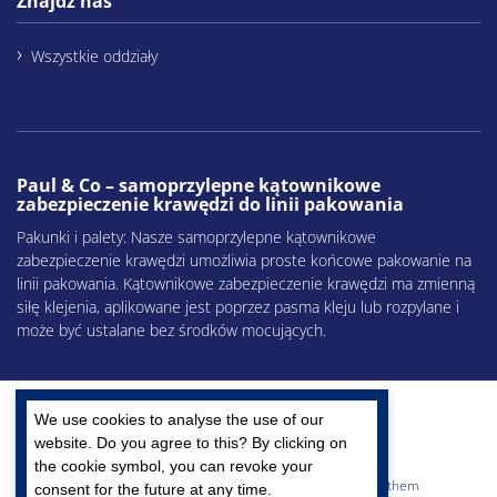
Znajdz nas
Wszystkie oddziały
Paul & Co – samoprzylepne kątownikowe
zabezpieczenie krawędzi do linii pakowania
Pakunki i palety: Nasze samoprzylepne kątownikowe
zabezpieczenie krawędzi umożliwia proste końcowe pakowanie na
linii pakowania. Kątownikowe zabezpieczenie krawędzi ma zmienną
siłę klejenia, aplikowane jest poprzez pasma kleju lub rozpylane i
może być ustalane bez środków mocujących.
We use cookies to analyse the use of our
website. Do you agree to this? By clicking on
the cookie symbol, you can revoke your
Cores, Corrugated, Paper – We make more out of them
consent for the future at any time.