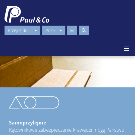
Przejdz do...
Polski
Samoprzylepne
Kątownikowe zabezpieczenie krawędzi mogą Państwo