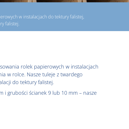
owych w instalacjach do tektury falistej,
 falistej.
tosowania rolek papierowych w instalacjach
ia w rolce. Nasze tuleje z twardego
cji do tektury falistej.
m i grubości ścianek 9 lub 10 mm – nasze