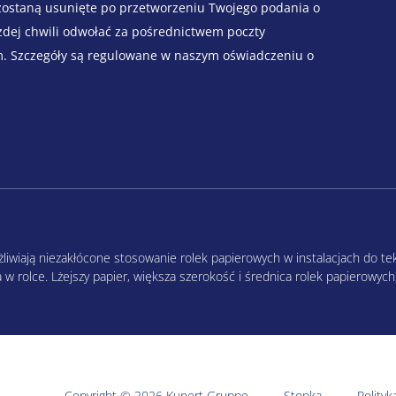
zostaną usunięte po przetworzeniu Twojego podania o
żdej chwili odwołać za pośrednictwem poczty
m. Szczegóły są regulowane w naszym oświadczeniu o
żliwiają niezakłócone stosowanie rolek papierowych w instalacjach do tek
w rolce. Lżejszy papier, większa szerokość i średnica rolek papierowych, 
Copyright © 2026 Kunert Gruppe
Stopka
Polityk