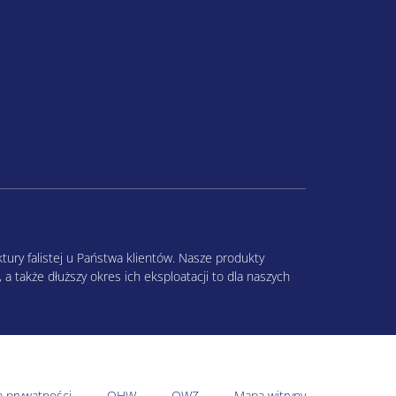
tury falistej u Państwa klientów. Nasze produkty
a także dłuższy okres ich eksploatacji to dla naszych
a prywatności
OHW
OWZ
Mapa witryny