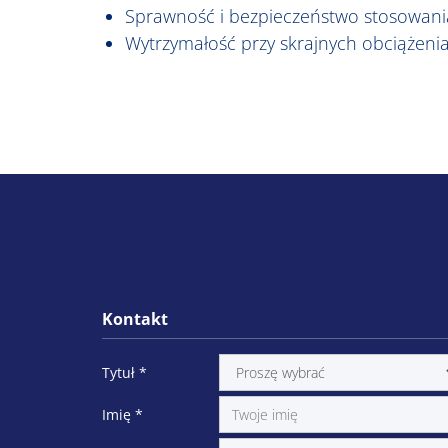
Sprawność i bezpieczeństwo stosowania 
Wytrzymałość przy skrajnych obciążeni
Kontakt
Tytuł
*
Imię
*