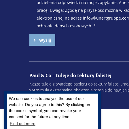
udzielenia odpowiedzi na moje zapytanie. Ane 
pracę. Uwaga: Zgodę na przyszłość można w ka
elektronicznej na adres info@kunertgruppe.co
ochronie danych osobowych.
*
Wyślij
Paul & Co – tuleje do tektury falistej
Nasze tuleje z twardego papieru do tektury falistej umo
wytrzymują ekstremalne obciążenia rdzenia do nawijania 
tulei żaden problem.
We use cookies to analyse the use of our
website. Do you agree to this? By clicking on
the cookie symbol, you can revoke your
consent for the future at any time.
Find out more