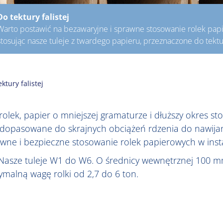
Do tektury falistej
Warto postawić na bezawaryjne i sprawne stosowanie rolek papier
stosując nasze tuleje z twardego papieru, przeznaczone do tektury
ktury falistej
rolek, papier o mniejszej gramaturze i dłuższy okres s
 są dopasowane do skrajnych obciążeń rdzenia do nawijan
wne i bezpieczne stosowanie rolek papierowych w instala
 Nasze tuleje W1 do W6. O średnicy wewnętrznej 100 m
malną wagę rolki od 2,7 do 6 ton.