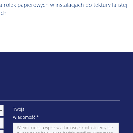
rolek papierowych w instalacjach do tektury falistej
ach
Twoja
wiadomość
*