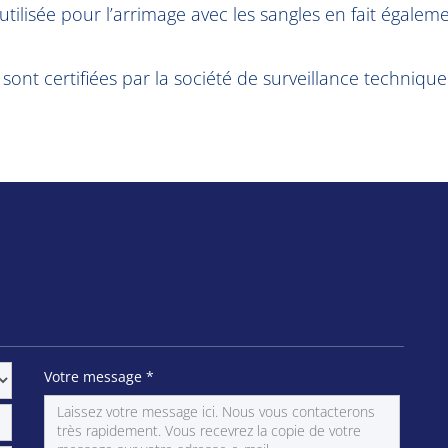
isée pour l’arrimage avec les sangles en fait égalemen
 sont certifiées par la société de surveillance technique
Votre message
*