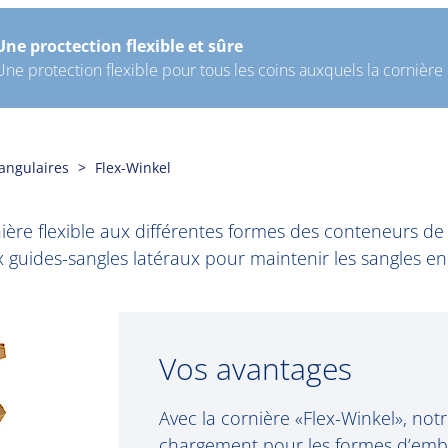
Une proctection flexible et sûre
Une protection flexible pour tous les coins auxquels la cornière
angulaires
Flex-Winkel
ière flexible aux différentes formes des conteneurs de
 guides-sangles latéraux pour maintenir les sangles en
Vos avantages
Avec la cornière «Flex-Winkel», not
chargement pour les formes d’emba