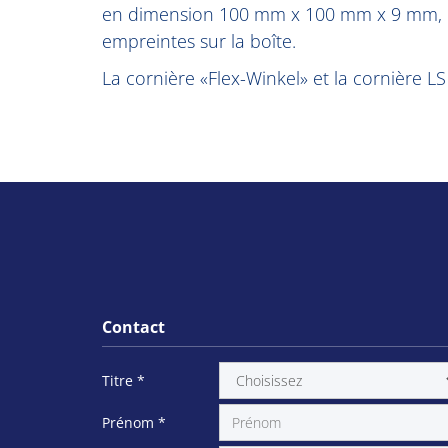
en dimension 100 mm x 100 mm x 9 mm, util
empreintes sur la boîte.
La cornière «Flex-Winkel» et la cornière LS
Contact
Titre
*
Prénom
*