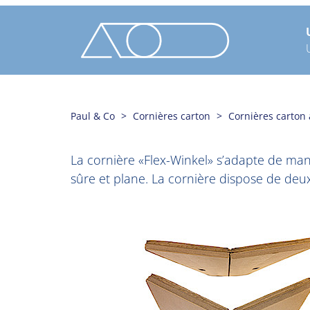
Paul & Co
Cornières carton
Cornières carton 
La cornière «Flex-Winkel» s’adapte de man
sûre et plane. La cornière dispose de deux