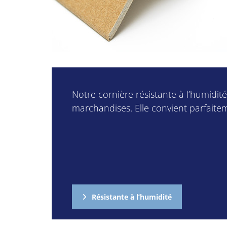
Notre cornière résistante à l’humidit
marchandises. Elle convient parfaite
Résistante à l’humidité