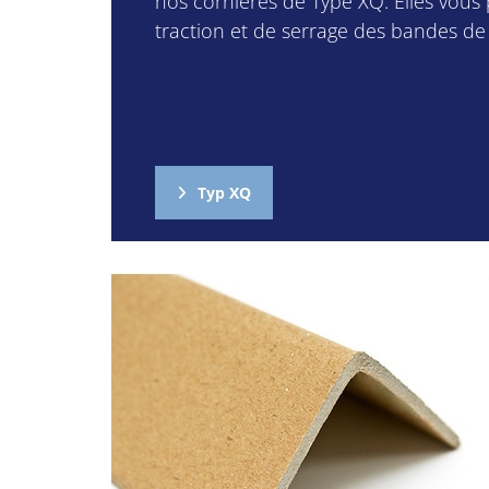
nos cornières de Type XQ. Elles vous 
traction et de serrage des bandes de
Typ XQ