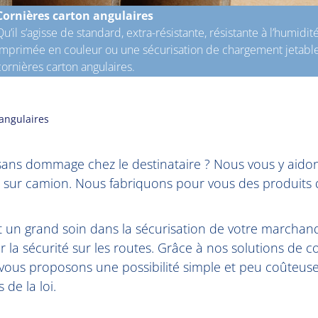
Cornières carton angulaires
Qu’il s’agisse de standard, extra-résistante, résistante à l’humidi
imprimée en couleur ou une sécurisation de chargement jetable
cornières carton angulaires.
angulaires
sans dommage chez le destinataire ? Nous vous y aidons
 sur camion. Nous fabriquons pour vous des produits d
nt un grand soin dans la sécurisation de votre marchandi
la sécurité sur les routes. Grâce à nos solutions de c
 vous proposons une possibilité simple et peu coûteus
de la loi.