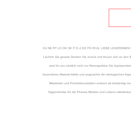
KU NE RT LO OK SE IT E 4 ED ITO RI AL LIEBE LESERINNEN UND LE
Lächeln Sie gerade Denken Sie zurück und freuen sich an den Bi
sind für uns nämlich nicht nur Retrospektive Sie repräsentie
besonderes Material bleibt und angesichts der ökologischen A
Mitarbeiter und Produktionsstätten erobern wir beständig n
Hygienehülse für die Pharma Medizin und Lebens mittelindus