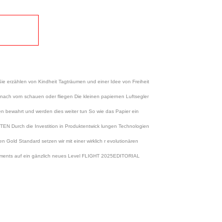
e erzählen von Kindheit Tagträumen und einer Idee von Freiheit
nach vorn schauen oder fliegen Die kleinen papiernen Luftsegler
rzen bewahrt und werden dies weiter tun So wie das Papier ein
N Durch die Investition in Produktentwick lungen Technologien
Gold Standard setzen wir mit einer wirklich r evolutionären
nagements auf ein gänzlich neues Level FLIGHT 2025EDITORIAL