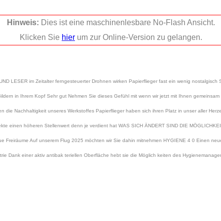
Hinweis:
Dies ist eine maschinenlesbare No-Flash Ansicht.
Klicken Sie
hier
um zur Online-Version zu gelangen.
SER im Zeitalter ferngesteuerter Drohnen wirken Papierflieger fast ein wenig nostalgisch Si
ldern in Ihrem Kopf Sehr gut Nehmen Sie dieses Gefühl mit wenn wir jetzt mit Ihnen gemeinsam 
ren die Nachhaltigkeit unseres Werkstoffes Papierflieger haben sich ihren Platz in unser aller He
spekte einen höheren Stellenwert denn je verdient hat WAS SICH ÄNDERT SIND DIE MÖGLICHKEITE
eue Freiräume Auf unserem Flug 2025 möchten wir Sie dahin mitnehmen HYGIENE 4 0 Einen neuen 
trie Dank einer aktiv antibak teriellen Oberfläche hebt sie die Möglich keiten des Hygienema