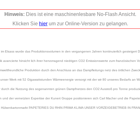
Hinweis:
Dies ist eine maschinenlesbare No-Flash Ansicht.
Klicken Sie
hier
um zur Online-Version zu gelangen.
ach im Elsass wurde das Produktionsvolumen in den vergangenen Jahren kontinuierlich gesteiger
rik avancierte hinsicht lich ihrer hervorragend niedrigen CO2 Emissionswerte zum französischen V
 umweltfreundliche Produktion durch den Anschluss an das Dampfleitungs netz des örtlichen Zwe
 wird unser Werk mit 52 Gigawattstunden Wärmeenergie versorgt mit der wir 80 unseres Bedarfs a
 wir durch die Nutzung des sogenannten grünen Dampfnetzes den CO2 Ausstoß pro Tonne produzie
en und der vernetzten Expertise der Kunert Gruppe positionieren sich Carl Macher und die Papeter
m Hülsenkartonmarkt PAPETERIES DU RHIN PRIMA KLIMA UNSER VORZEIGEBETRIEB IN FRA