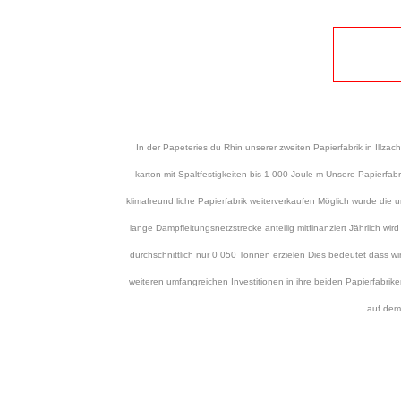
In der Papeteries du Rhin unserer zweiten Papierfabrik in Illz
karton mit Spaltfestigkeiten bis 1 000 Joule m Unsere Papierfab
klimafreund liche Papierfabrik weiterverkaufen Möglich wurde die
lange Dampfleitungsnetzstrecke anteilig mitfinanziert Jährlich
durchschnittlich nur 0 050 Tonnen erzielen Dies bedeutet dass
weiteren umfangreichen Investitionen in ihre beiden Papierfabrik
auf de