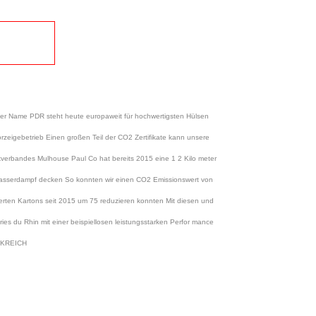
t Der Name PDR steht heute europaweit für hochwertigsten Hülsen
orzeigebetrieb Einen großen Teil der CO2 Zertifikate kann unsere
ckverbandes Mulhouse Paul Co hat bereits 2015 eine 1 2 Kilo meter
n Wasserdampf decken So konnten wir einen CO2 Emissionswert von
rten Kartons seit 2015 um 75 reduzieren konnten Mit diesen und
ies du Rhin mit einer beispiellosen leistungsstarken Perfor mance
NKREICH