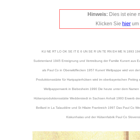
Hinweis:
Dies ist eine
Klicken Sie
hier
um 
KU NE RT LO OK SE IT E 6 UN SE R UN TE RN EH ME N 1893 1945 1
Sudetenland 1945 Enteignung und Vertreibung der Familie Kunert aus E
als Paul Co in Oberwildflecken 1957 Kunert Wellpappe wird von de
Produktionsstätte für Hartpapierhülsen wird im oberbayerischen Peitin
Wellpappenwerk in Biebesheim 1990 Die heute unter dem Namen L
Hülsenproduktionsstätte Wedderstedt in Sachsen Anhalt 1993 Erwerb der 
Beillard in La Talaudière und St Hilaire Frankreich 1997 Das Paul Co 
Kiskunhalas und der Hülsenfabrik Paul Co Sl