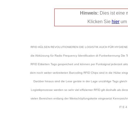
Hinweis:
Dies ist eine
Klicken Sie
hier
um 
RFID HÜLSEN REVOLUTIONIEREN DIE LOGISTIK AUCH FÜR HYGIEN
die Abkürzung für Radio Frequency Identification dt Funkerkennung Die
RFID Etiketten Tags gespeichert und können per Funksignal jederzeit akt
dem noch weiter verbreiteten Barcoding RFID Chips sind in die Hülse ei
Darüber hinaus sind die Lese geräte in der Lage unzählige Tags gleich 
Logistikprozesse werden so sehr viel effizienter RFID gilt deshalb als der
vielen Bereichen entlang der Wertschöpfungskette eingesetzt Kennze
IT E 4