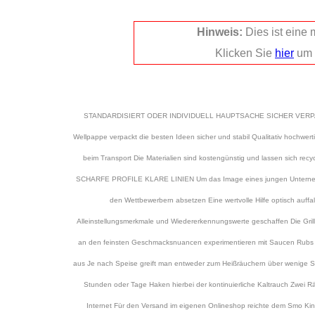
Hinweis:
Dies ist eine
Klicken Sie
hier
um 
STANDARDISIERT ODER INDIVIDUELL HAUPTSACHE SICHER VERPACKT Ob
Wellpappe verpackt die besten Ideen sicher und stabil Qualitativ hochwer
beim Transport Die Materialien sind kostengünstig und lassen sich recy
SCHARFE PROFILE KLARE LINIEN Um das Image eines jungen Unternehme
den Wettbewerbern absetzen Eine wertvolle Hilfe optisch auffa
Alleinstellungsmerkmale und Wiedererkennungswerte geschaffen Die Grill
an den feinsten Geschmacksnuancen experimentieren mit Saucen Rubs 
aus Je nach Speise greift man entweder zum Heißräuchern über wenige S
Stunden oder Tage Haken hierbei der kontinuierliche Kaltrauch Zwei Rä
Internet Für den Versand im eigenen Onlineshop reichte dem Smo King