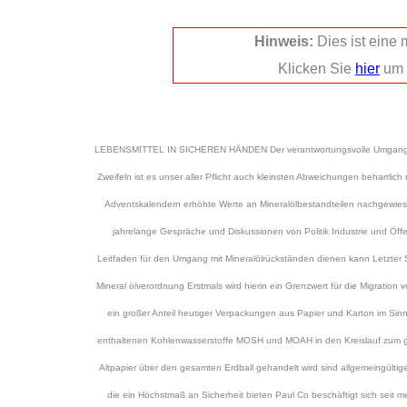
Hinweis:
Dies ist eine
Klicken Sie
hier
um 
LEBENSMITTEL IN SICHEREN HÄNDEN Der verantwortungsvolle Umgang mit Le
Zweifeln ist es unser aller Pflicht auch kleinsten Abweichungen beharr
Adventskalendern erhöhte Werte an Mineralölbestandteilen nachgewiesen
jahrelange Gespräche und Diskussionen von Politik Industrie und Öffent
Leitfaden für den Umgang mit Mineralölrückständen dienen kann Letzter 
Mineral ölverordnung Erstmals wird hierin ein Grenzwert für die Migration
ein großer Anteil heutiger Verpackungen aus Papier und Karton im Sinn
enthaltenen Kohlenwasserstoffe MOSH und MOAH in den Kreislauf zum groß
Altpapier über den gesamten Erdball gehandelt wird sind allgemeingült
die ein Höchstmaß an Sicherheit bieten Paul Co beschäftigt sich sei