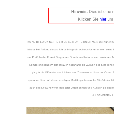
Hinweis:
Dies ist eine
Klicken Sie
hier
um 
KU NE RT LO OK SE IT E 1 8 UN SE R UN TE RN EH ME N Die Kunert Gru
bindet Seit Anfang dieses Jahres bringt ein weiteres Unternehmen sein
das Portfolio der Kunert Gruppe um Fibredrums Kartonspulen sowie um Tra
Kompetenz sondern sichert auch nachhaltig die Zukunft des Standorts Sc
ging in die Offensive und initiierte den Zusammenschluss der Cartub 
operative Geschäft des ehemaligen Marktbegleiters weiter Alle Arbeitsplä
auch das Know how von dem jetzt Unternehmen und Kunden glei
HÜLSENFABRIK 