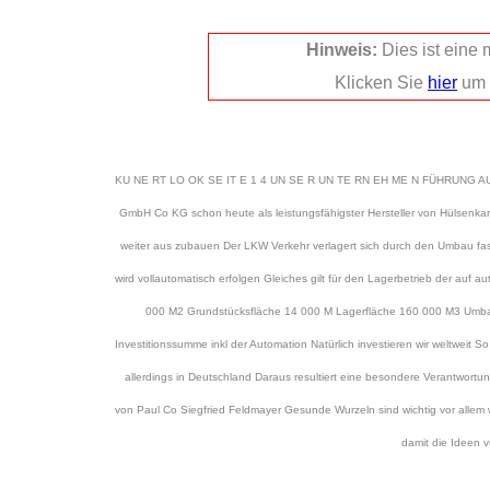
Hinweis:
Dies ist eine
Klicken Sie
hier
um 
KU NE RT LO OK SE IT E 1 4 UN SE R UN TE RN EH ME N FÜHRUNG AUSBAU
GmbH Co KG schon heute als leistungsfähigster Hersteller von Hülsenkarto
weiter aus zubauen Der LKW Verkehr verlagert sich durch den Umbau fas
wird vollautomatisch erfolgen Gleiches gilt für den Lagerbetrieb de
000 M2 Grundstücksfläche 14 000 M Lagerfläche 160 000 M3 Um
Investitionssumme inkl der Automation Natürlich investieren wir weltweit
allerdings in Deutschland Daraus resultiert eine besondere Verantwortu
von Paul Co Siegfried Feldmayer Gesunde Wurzeln sind wichtig vor alle
damit die Ideen 