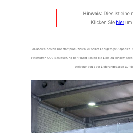
Hinweis:
Dies ist eine
Klicken Sie
hier
um 
aUnseren besten Rohstoff produzieren wir selbst Leergefegte Altpapier 
Hilfsstoffen CO2 Besteuerung der Fracht kosten die Liste an Hindernisse
steigerungen oder Lieferengpässen auf de